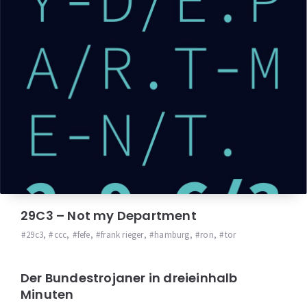
29C3 – Not my Department
29c3
,
ccc
,
fefe
,
frank rieger
,
hamburg
,
ron
,
tor
Der Bundestrojaner in dreieinhalb
Minuten