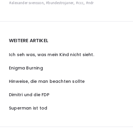
alexander svensson
,
bundestrojaner
,
ccc
,
ndr
Widgets
WEITERE ARTIKEL
Ich seh was, was mein Kind nicht sieht.
Enigma Burning
Hinweise, die man beachten sollte
Dimitri und die FDP
Superman ist tod