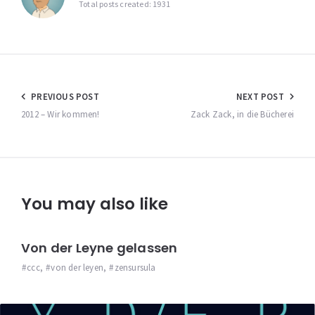
Total posts created: 1931
Beitragsnavigation
PREVIOUS POST
NEXT POST
2012 – Wir kommen!
Zack Zack, in die Bücherei
You may also like
Von der Leyne gelassen
ccc
,
von der leyen
,
zensursula