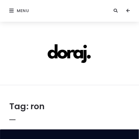
MENU
doraj.com
Tag:
ron