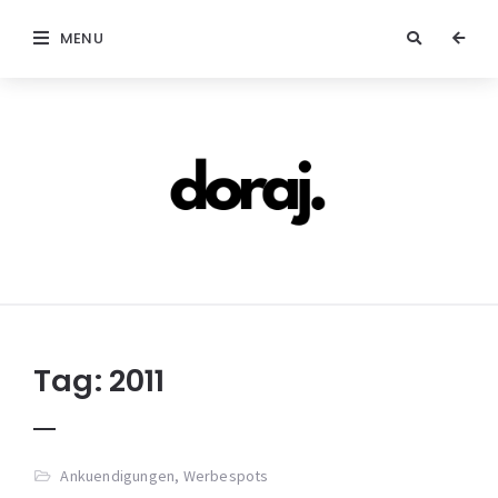
MENU
doraj.com
Tag:
2011
Ankuendigungen
,
Werbespots