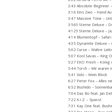
2:43 Absolute Beginner 
3:16 Eins Zwo – Hand Au
3:47 Massive Töne – Unt
3:565 Sterne Deluxe – De
4:125 Sterne Deluxe – J
4:14 Blumentopf – Safari
4:35 Dynamite Deluxe – G
5:02 Curse – Wahre Lieb
5:07 Kool Savas – King 
5:27 EKO Fresh – König 
5:44 Torch – Wir waren m
5:41 Sido – Mein Block
6:27 Peter Fox – Alles n
6:52 Bushido – Sonnenba
7:04 Das Bo feat. Jan Dela
7:22 K.I.Z. – Spasst
7:31 Kay One feat. Bushi
7:37 Die Atzen – Das ge