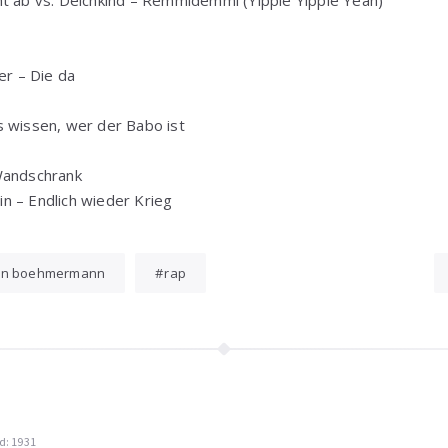
er – Die da
s wissen, wer der Babo ist
Wandschrank
n – Endlich wieder Krieg
an boehmermann
rap
d: 1931