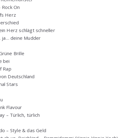
– Rock On
fs Herz
erschied
in Herz schlägt schneller
a, ja… deine Mudder
rüne Brille
e bei
Of Rap
von Deutschland
al Stars
eu
nk Flavour
y – Türlich, türlich
do – Style & das Geld
ht ab vs. Deichkind – Remmidemmi (Yippie Yippie Yeah)