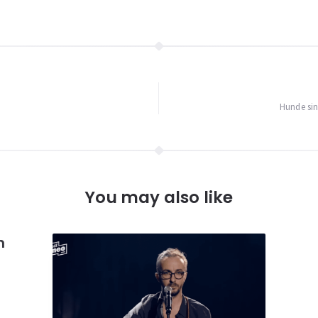
igation
Hunde sin
You may also like
n