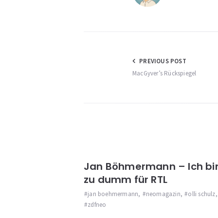
Beitragsnav
PREVIOUS POST
MacGyver’s Rückspiegel
Jan Böhmermann – Ich bi
zu dumm für RTL
jan boehmermann
,
neomagazin
,
olli schulz
,
zdfneo