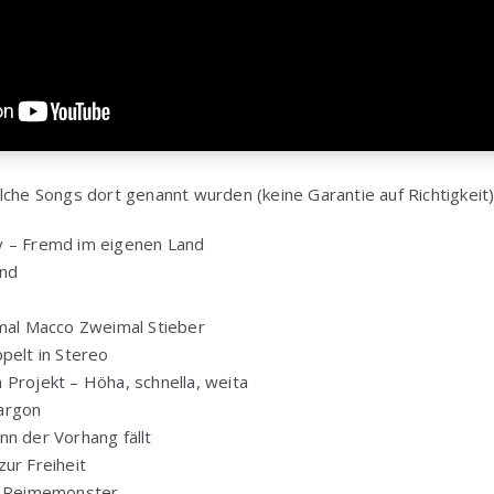
lche Songs dort genannt wurden (keine Garantie auf Richtigkeit)
y – Fremd im eigenen Land
ind
nmal Macco Zweimal Stieber
pelt in Stereo
Projekt – Höha, schnella, weita
argon
n der Vorhang fällt
ur Freiheit
 – Reimemonster