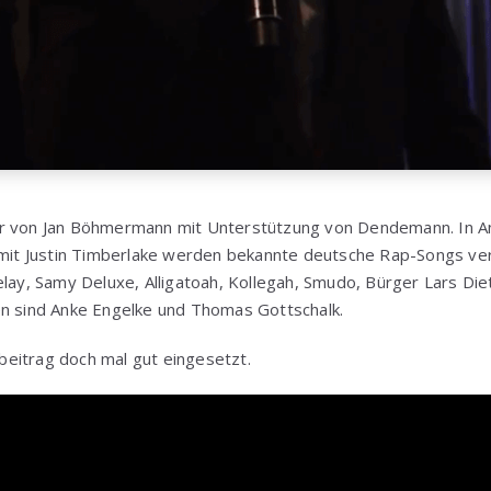
er von Jan Böhmermann mit Unterstützung von Dendemann. In A
“ mit Justin Timberlake werden bekannte deutsche Rap-Songs ve
elay, Samy Deluxe, Alligatoah, Kollegah, Smudo, Bürger Lars Die
en sind Anke Engelke und Thomas Gottschalk.
eitrag doch mal gut eingesetzt.