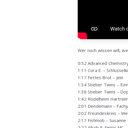
Wer noch wissen will, we
0:52 Advanced Chemistr
1:11 Cora E. – Schlüsselk
1:17 Fettes Brot – Jein
1:34 Stieber Twins – Ei
1:38 Stieber Twins – Dop
1:42 Rödelheim Hartreim 
2:01 Dendemann – Fachj
2:02 Freundeskreis – Wen
2:17 Fishmob – Susanne z
2:22 Afrob & Ferris MC