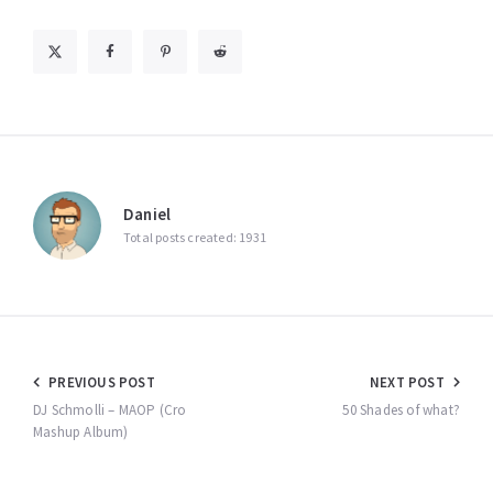
Daniel
Total posts created: 1931
Beitragsnavigation
PREVIOUS POST
NEXT POST
DJ Schmolli – MAOP (Cro
50 Shades of what?
Mashup Album)