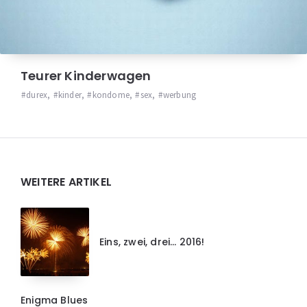
Teurer Kinderwagen
durex
,
kinder
,
kondome
,
sex
,
werbung
Widgets
WEITERE ARTIKEL
Eins, zwei, drei… 2016!
Enigma Blues