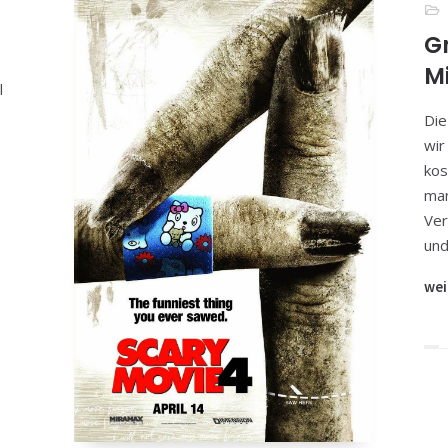
G
M
l
Die
wir
kos
man
Ver
und
wei