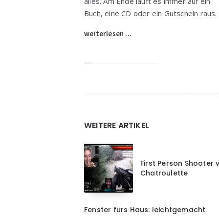
alles. Am Ende läuft es immer auf ein
Buch, eine CD oder ein Gutschein raus.
weiterlesen ...
Widgets
WEITERE ARTIKEL
First Person Shooter 
Chatroulette
Fenster fürs Haus: leichtgemacht