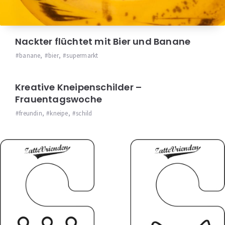
Nackter flüchtet mit Bier und Banane
banane
,
bier
,
supermarkt
Kreative Kneipenschilder –
Frauentagswoche
freundin
,
kneipe
,
schild