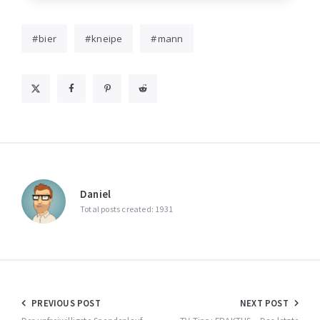
bier
kneipe
mann
Daniel
Total posts created: 1931
Beitragsnavigation
PREVIOUS POST
NEXT POST