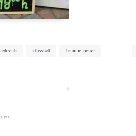
rankreich
fussball
manuel neuer
d: 1931