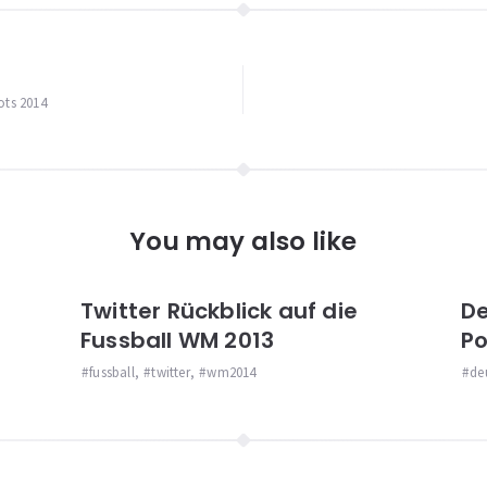
igation
ots 2014
You may also like
Twitter Rückblick auf die
De
Fussball WM 2013
Po
fussball
,
twitter
,
wm2014
de