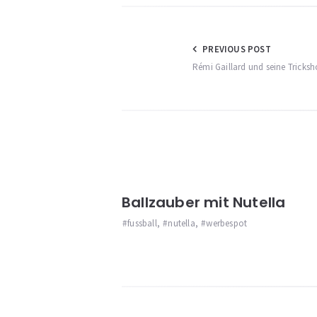
Beitragsnav
PREVIOUS POST
Rémi Gaillard und seine Tricksh
Ballzauber mit Nutella
fussball
,
nutella
,
werbespot