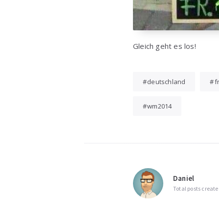
Gleich geht es los!
deutschland
f
wm2014
Daniel
Total posts create