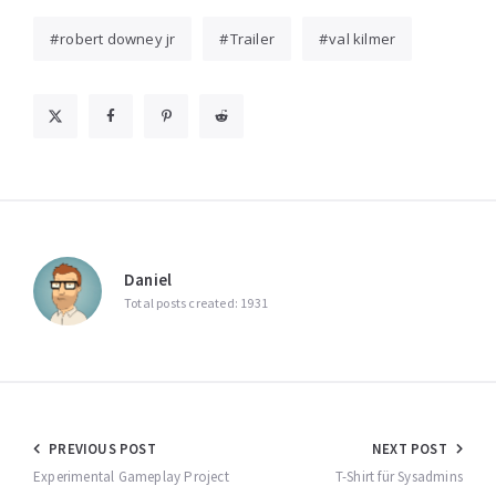
robert downey jr
Trailer
val kilmer
Daniel
Total posts created: 1931
Beitragsnavigation
PREVIOUS POST
NEXT POST
Experimental Gameplay Project
T-Shirt für Sysadmins