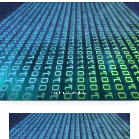
sxc.hu / flaivoloka