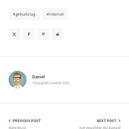
geburtstag
internet
Daniel
Total posts created: 1931
Beitragsnavigation
PREVIOUS POST
NEXT POST
Biete Mann
Gut gewählter Blickwinkel