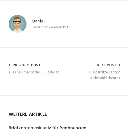
Daniel
Total posts created: 1931
Beitragsnavigation
PREVIOUS POST
NEXT POST
Alles neu macht der Juli oder so
Die perfekte Laptop
Diebstahlsicherung
Widgets
WEITERE ARTIKEL
Briefkasten exklusiv für Rechnungen