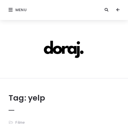
MENU
doraj.com
Tag:
yelp
Filme