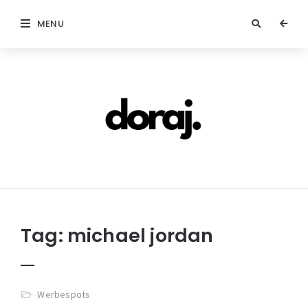
MENU
doraj.com
Tag:
michael jordan
Werbespots