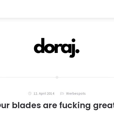
12. April 2014
Werbespots
ur blades are fucking grea