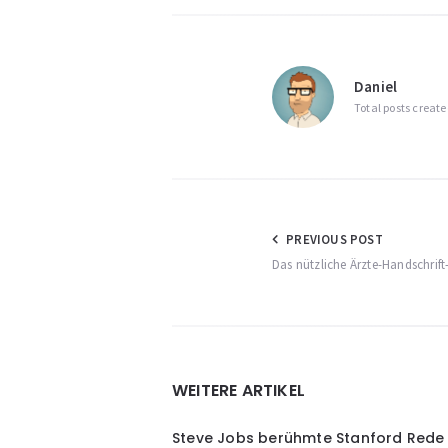
Daniel
Total posts create
Beitragsnav
PREVIOUS POST
Das nützliche Ärzte-Handschrift
Widgets
WEITERE ARTIKEL
Steve Jobs berühmte Stanford Rede