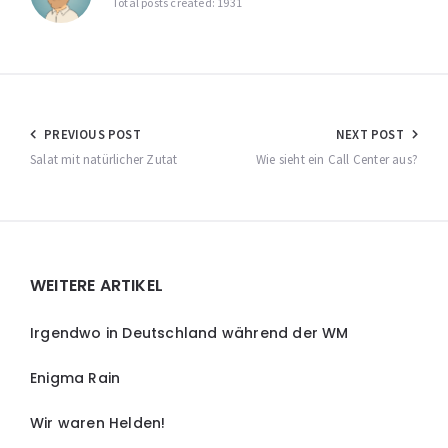
Total posts created: 1931
Beitragsnavigation
PREVIOUS POST
NEXT POST
Salat mit natürlicher Zutat
Wie sieht ein Call Center aus?
Widgets
WEITERE ARTIKEL
Irgendwo in Deutschland während der WM
Enigma Rain
Wir waren Helden!