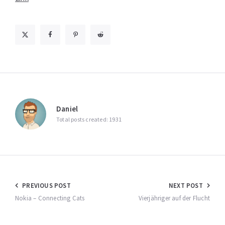
Daniel
Total posts created: 1931
Beitragsnavigation
PREVIOUS POST
NEXT POST
Nokia – Connecting Cats
Vierjähriger auf der Flucht