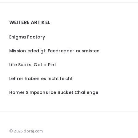
Widgets
WEITERE ARTIKEL
Enigma Factory
Mission erledigt: Feedreader ausmisten
Life Sucks: Get a Pint
Lehrer haben es nicht leicht
Homer Simpsons Ice Bucket Challenge
© 2025 doraj.com