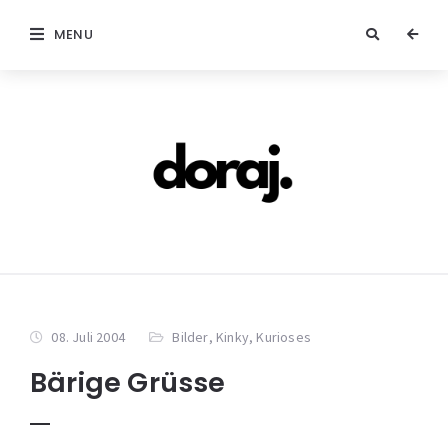
MENU
08. Juli 2004
Bilder
,
Kinky
,
Kurioses
Bärige Grüsse