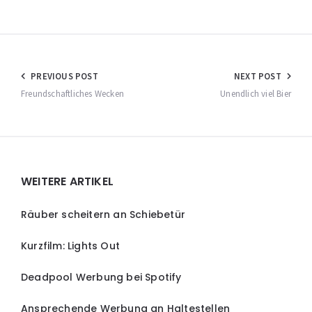
Beitragsnavigation
PREVIOUS POST
NEXT POST
Freundschaftliches Wecken
Unendlich viel Bier
Widgets
WEITERE ARTIKEL
Räuber scheitern an Schiebetür
Kurzfilm: Lights Out
Deadpool Werbung bei Spotify
Ansprechende Werbung an Haltestellen