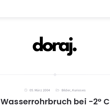
05. März 2004
Bilder
,
Kurioses
Wasserrohrbruch bei -2° C