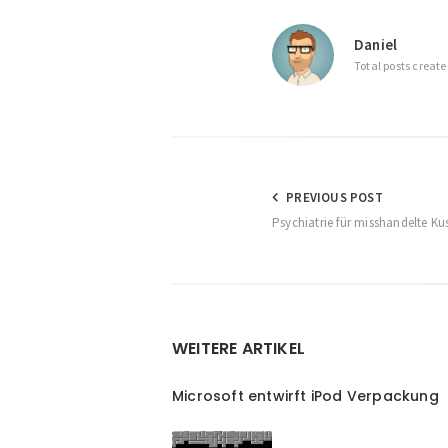
Daniel
Total posts create
Beitragsnav
PREVIOUS POST
Psychiatrie für misshandelte Kus
Widgets
WEITERE ARTIKEL
Microsoft entwirft iPod Verpackung